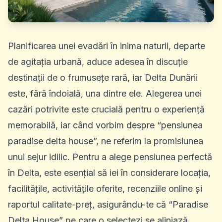
Planificarea unei evadări în inima naturii, departe
de agitația urbană, aduce adesea în discuție
destinații de o frumusețe rară, iar Delta Dunării
este, fără îndoială, una dintre ele. Alegerea unei
cazări potrivite este crucială pentru o experiență
memorabilă, iar când vorbim despre “pensiunea
paradise delta house”, ne referim la promisiunea
unui sejur idilic. Pentru a alege
pensiunea perfectă
în Delta
, este esențial să iei în considerare locația,
facilitățile, activitățile oferite, recenziile online și
raportul calitate-preț, asigurându-te că “Paradise
Delta House” pe care o selectezi se aliniază