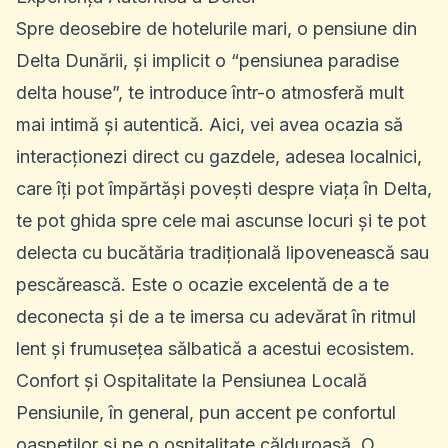
Spre deosebire de hotelurile mari, o
pensiune din
Delta Dunării
, și implicit o “pensiunea paradise
delta house”, te introduce într-o atmosferă mult
mai intimă și autentică. Aici, vei avea ocazia să
interacționezi direct cu gazdele, adesea localnici,
care îți pot împărtăși povești despre viața în Delta,
te pot ghida spre cele mai ascunse locuri și te pot
delecta cu bucătăria tradițională lipovenească sau
pescărească. Este o ocazie excelentă de a te
deconecta și de a te imersa cu adevărat în ritmul
lent și frumusețea sălbatică a acestui ecosistem.
Confort și Ospitalitate la Pensiunea Locală
Pensiunile, în general, pun accent pe confortul
oaspeților și pe o ospitalitate călduroasă. O