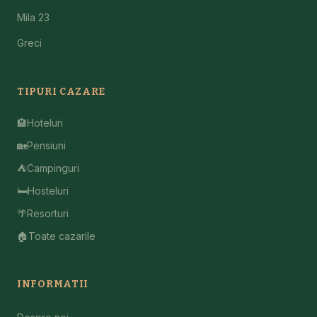
Mila 23
Greci
TIPURI CAZARE
🏨
Hoteluri
🏡
Pensiuni
⛺
Campinguri
🛏️
Hosteluri
🌴
Resorturi
🏠
Toate cazarile
INFORMATII