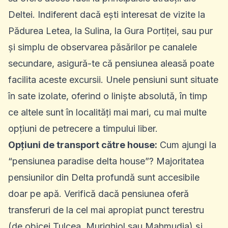
Deltei. Indiferent dacă ești interesat de vizite la
Pădurea Letea, la Sulina, la Gura Portiței, sau pur
și simplu de observarea păsărilor pe canalele
secundare, asigură-te că pensiunea aleasă poate
facilita aceste excursii. Unele pensiuni sunt situate
în sate izolate, oferind o liniște absolută, în timp
ce altele sunt în localități mai mari, cu mai multe
opțiuni de petrecere a timpului liber.
Opțiuni de transport către house:
Cum ajungi la
“pensiunea paradise delta house”? Majoritatea
pensiunilor din Delta profundă sunt accesibile
doar pe apă. Verifică dacă pensiunea oferă
transferuri de la cel mai apropiat punct terestru
(de obicei Tulcea, Murighiol sau Mahmudia) și