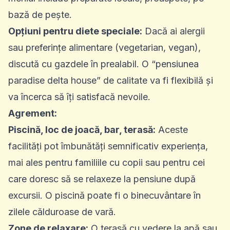
bază de pește.
Opțiuni pentru diete speciale:
Dacă ai alergii
sau preferințe alimentare (vegetarian, vegan),
discută cu gazdele în prealabil. O “pensiunea
paradise delta house” de calitate va fi flexibilă și
va încerca să îți satisfacă nevoile.
Agrement:
Piscină, loc de joacă, bar, terasă:
Aceste
facilități pot îmbunătăți semnificativ experiența,
mai ales pentru familiile cu copii sau pentru cei
care doresc să se relaxeze la pensiune după
excursii. O piscină poate fi o binecuvântare în
zilele călduroase de vară.
Zone de relaxare:
O terasă cu vedere la apă sau