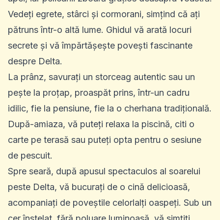
Vedeți egrete, stârci și cormorani, simțind că ați
pătruns într-o altă lume. Ghidul vă arată locuri
secrete și vă împărtășește povești fascinante
despre Delta.
La prânz, savurați un storceag autentic sau un
pește la proțap, proaspăt prins, într-un cadru
idilic, fie la pensiune, fie la o cherhana tradițională.
După-amiaza, vă puteți relaxa la piscină, citi o
carte pe terasă sau puteți opta pentru o sesiune
de pescuit.
Spre seară, după apusul spectaculos al soarelui
peste Delta, vă bucurați de o cină delicioasă,
acompaniați de poveștile celorlalți oaspeți. Sub un
cer înstelat, fără poluare luminoasă, vă simțiți