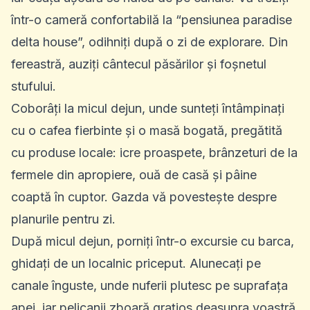
într-o cameră confortabilă la “pensiunea paradise
delta house”, odihniți după o zi de explorare. Din
fereastră, auziți cântecul păsărilor și foșnetul
stufului.
Coborâți la micul dejun, unde sunteți întâmpinați
cu o cafea fierbinte și o masă bogată, pregătită
cu produse locale: icre proaspete, brânzeturi de la
fermele din apropiere, ouă de casă și pâine
coaptă în cuptor. Gazda vă povestește despre
planurile pentru zi.
După micul dejun, porniți într-o excursie cu barca,
ghidați de un localnic priceput. Alunecați pe
canale înguste, unde nuferii plutesc pe suprafața
apei, iar pelicanii zboară grațios deasupra voastră.