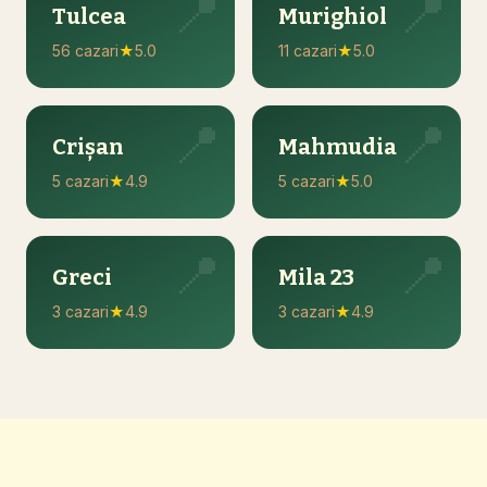
📍
📍
Tulcea
Murighiol
56 cazari
★
5.0
11 cazari
★
5.0
📍
📍
Crișan
Mahmudia
5 cazari
★
4.9
5 cazari
★
5.0
📍
📍
Greci
Mila 23
3 cazari
★
4.9
3 cazari
★
4.9