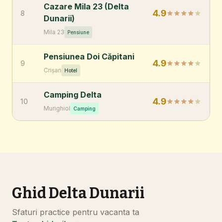
Cazare Mila 23 (Delta
4.9
8
Dunarii)
Mila 23
Pensiune
Pensiunea Doi Căpitani
4.9
9
Crișan
Hotel
Camping Delta
4.9
10
Murighiol
Camping
Ghid Delta Dunarii
Sfaturi practice pentru vacanta ta