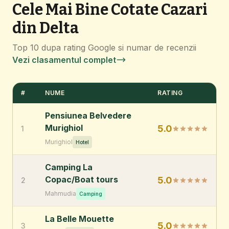
Cele Mai Bine Cotate Cazari
din Delta
Top 10 dupa rating Google si numar de recenzii
Vezi clasamentul complet
#
NUME
RATING
Pensiunea Belvedere
Murighiol
5.0
1
Murighiol
Hotel
Camping La
Copac/Boat tours
5.0
2
Mahmudia
Camping
La Belle Mouette
5.0
3