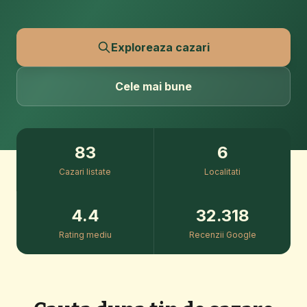
Exploreaza cazari
Cele mai bune
83
6
Cazari listate
Localitati
4.4
32.318
Rating mediu
Recenzii Google