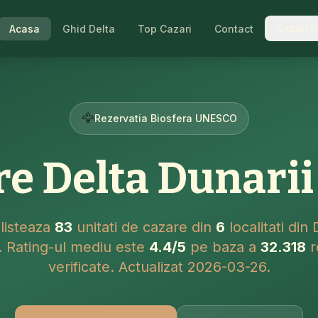
Cazari
Acasa
Ghid Delta
Top Cazari
Contact
🦅
Rezervatia Biosfera UNESCO
re Delta Dunarii
 listeaza
83
unitati de cazare din
6
localitati din 
. Rating-ul mediu este
4.4/5
pe baza a
32.318
r
verificate. Actualizat 2026-03-26.