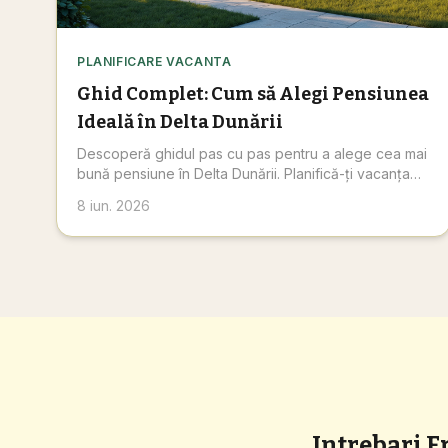
PLANIFICARE VACANTA
Ghid Complet: Cum să Alegi Pensiunea
Ideală în Delta Dunării
Descoperă ghidul pas cu pas pentru a alege cea mai
bună pensiune în Delta Dunării. Planifică-ți vacanța
de vis în inima naturii, rezervă acum!
8 iun. 2026
Intrebari F