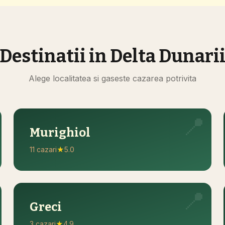
Destinatii in Delta Dunari
Alege localitatea si gaseste cazarea potrivita
📍
Murighiol
11 cazari
★
5.0
📍
Greci
3 cazari
★
4.9