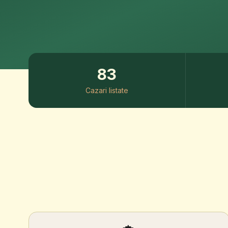
83
Cazari listate