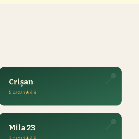
i
📍
Crișan
5 cazari
★
4.9
📍
Mila 23
3 cazari
★
4.9