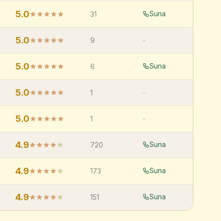
5.0
Suna
31
5.0
9
-
5.0
Suna
6
5.0
1
-
5.0
1
-
4.9
Suna
720
4.9
Suna
173
4.9
Suna
151