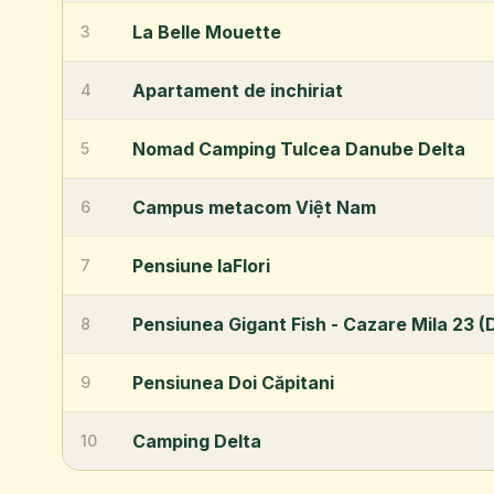
La Belle Mouette
3
Apartament de inchiriat
4
Nomad Camping Tulcea Danube Delta
5
Campus metacom Việt Nam
6
Pensiune laFlori
7
Pensiunea Gigant Fish - Cazare Mila 23 (D
8
Pensiunea Doi Căpitani
9
Camping Delta
10