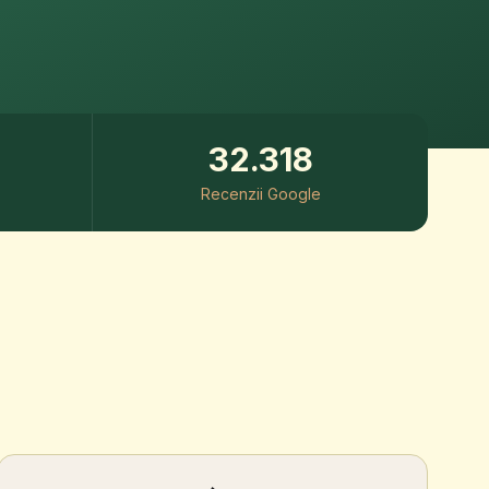
32.318
Recenzii Google