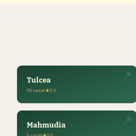
📍
Tulcea
56 cazari
★
5.0
📍
Mahmudia
5 cazari
★
5.0