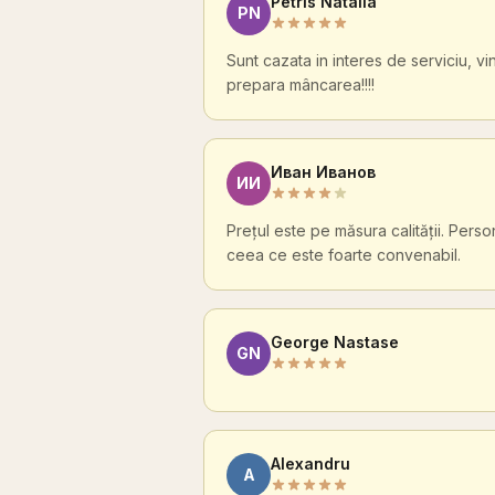
Petris Natalia
PN
Sunt cazata in interes de serviciu, vi
prepara mâncarea!!!!
Иван Иванов
ИИ
Prețul este pe măsura calității. Pers
ceea ce este foarte convenabil.
George Nastase
GN
Alexandru
A