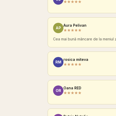
Aura Pelivan
AP
Cea mai bună mâncare de la meniul zil
rosica miteva
RM
Oana RED
OR