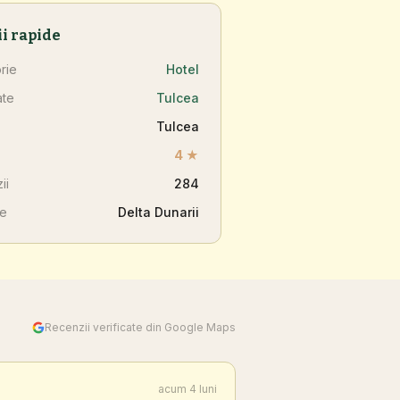
ii rapide
rie
Hotel
ate
Tulcea
Tulcea
4 ★
ii
284
ne
Delta Dunarii
Recenzii verificate din Google Maps
acum 4 luni