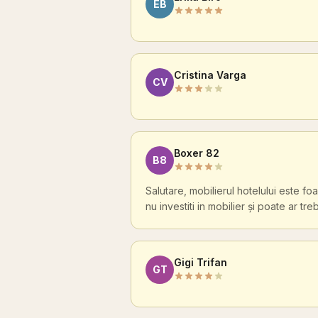
EB
Cristina Varga
CV
Boxer 82
B8
Salutare, mobilierul hotelului este fo
nu investiti in mobilier și poate ar 
Gigi Trifan
GT