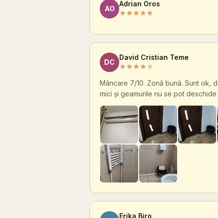
Adrian Oros
AO
David Cristian Teme
DC
Mâncare 7/10. Zonă bună. Sunt ok, da
mici și geamurile nu se pot deschide
Erika Biro