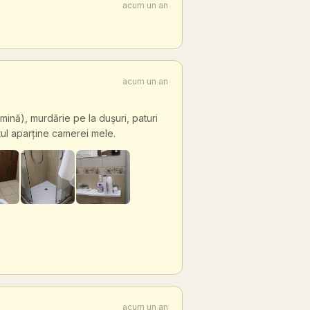
acum un an
acum un an
nă), murdărie pe la dușuri, paturi
tul aparține camerei mele.
acum un an