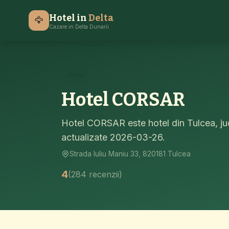
Acasa
Hoteluri Delta Dunarii
Tulcea
Hotel
Hotel in
Delta
🦅
Cazare in Delta Dunarii
Hotel
Hotel CORSAR
Hotel CORSAR este hotel din Tulcea, ju
actualizate 2026-03-26.
Strada Iuliu Maniu 33, 820181 Tulcea
4
(284 recenzii)