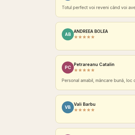
Totul perfect voi reveni când voi av
ANDREEA BOLEA
AB
Petrareanu Catalin
PC
Personal amabil, mâncare bună, loc c
Vali Barbu
VB