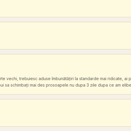
arte vechi, trebuiesc aduse îmbunătățiri la standarde mai ridicate, ai
trebui sa schimbați mai des prosoapele nu dupa 3 zile dupa ce am eli