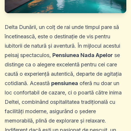
Delta Dunării
, un colț de rai unde timpul pare să
încetinească, este o destinație de vis pentru
iubitorii de natură și aventură. În mijlocul acestui
peisaj spectaculos,
Pensiunea Nada Apelor
se
distinge ca o alegere excelentă pentru cei care
caută o experiență autentică, departe de agitația
cotidiană. Această
pensiunea
oferă nu doar un
loc confortabil de cazare, ci o poartă către inima
Deltei, combinând ospitalitatea tradițională cu
facilități moderne, asigurând o ședere
memorabilă, plină de explorare și relaxare.
Indiferent dacă ești un pasionat de pescuit, un