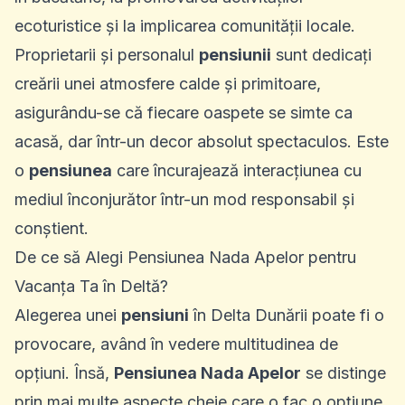
ecoturistice și la implicarea comunității locale.
Proprietarii și personalul
pensiunii
sunt dedicați
creării unei atmosfere calde și primitoare,
asigurându-se că fiecare oaspete se simte ca
acasă, dar într-un decor absolut spectaculos. Este
o
pensiunea
care încurajează interacțiunea cu
mediul înconjurător într-un mod responsabil și
conștient.
De ce să Alegi Pensiunea Nada Apelor pentru
Vacanța Ta în Deltă?
Alegerea unei
pensiuni
în Delta Dunării poate fi o
provocare, având în vedere multitudinea de
opțiuni. Însă,
Pensiunea Nada Apelor
se distinge
prin mai multe aspecte cheie care o fac o opțiune