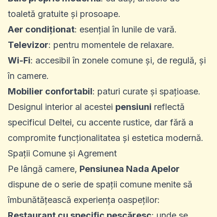
toaletă gratuite și prosoape.
Aer condiționat
: esențial în lunile de vară.
Televizor
: pentru momentele de relaxare.
Wi-Fi
: accesibil în zonele comune și, de regulă, și
în camere.
Mobilier confortabil
: paturi curate și spațioase.
Designul interior al acestei
pensiuni
reflectă
specificul Deltei, cu accente rustice, dar fără a
compromite funcționalitatea și estetica modernă.
Spații Comune și Agrement
Pe lângă camere,
Pensiunea Nada Apelor
dispune de o serie de spații comune menite să
îmbunătățească experiența oaspeților:
Restaurant cu specific pescăresc
: unde se