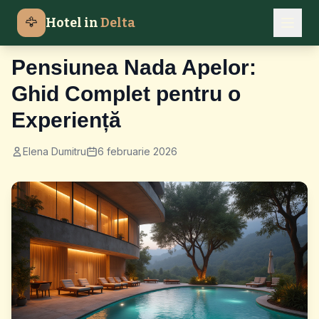
🦅
Hotel in
Delta
Ghiduri Cazare Delta
Pensiunea Nada Apelor:
Ghid Complet pentru o
Experiență
Elena Dumitru
6 februarie 2026