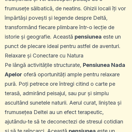
frumusețe sălbatică, de neatins. Ghizii locali îți vor
împărtăși povești și legende despre Deltă,
transformând fiecare plimbare într-o lecție de
istorie și geografie. Această
pensiunea
este un
punct de plecare ideal pentru astfel de aventuri.
Relaxare și Conectare cu Natura
Pe lângă activitățile structurate,
Pensiunea Nada
Apelor
oferă oportunități ample pentru relaxare
pură. Poți petrece ore întregi citind o carte pe
terasă, admirând peisajul, sau pur și simplu
ascultând sunetele naturii. Aerul curat, liniștea și
frumusețea Deltei au un efect terapeutic,
ajutându-te să te deconectezi de stresul cotidian
și să te reîncarci. Această
pensiunea
este un