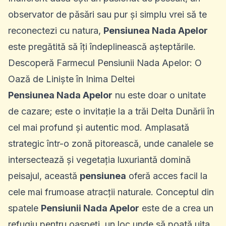
observator de păsări sau pur și simplu vrei să te
reconectezi cu natura,
Pensiunea Nada Apelor
este pregătită să îți îndeplinească așteptările.
Descoperă Farmecul Pensiunii Nada Apelor: O
Oază de Liniște în Inima Deltei
Pensiunea Nada Apelor
nu este doar o unitate
de cazare; este o invitație la a trăi Delta Dunării în
cel mai profund și autentic mod. Amplasată
strategic într-o zonă pitorească, unde canalele se
intersectează și vegetația luxuriantă domină
peisajul, această
pensiunea
oferă acces facil la
cele mai frumoase atracții naturale. Conceptul din
spatele
Pensiunii Nada Apelor
este de a crea un
refugiu pentru oaspeți, un loc unde să poată uita