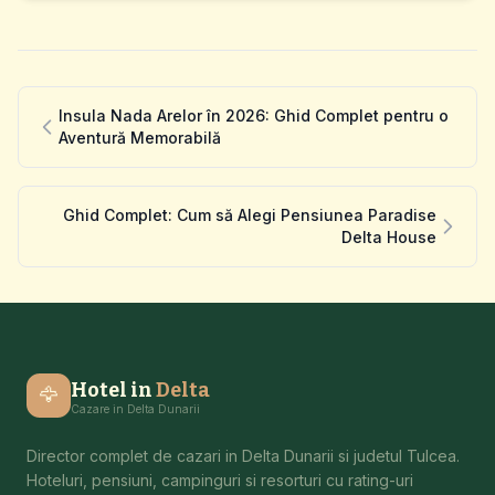
Insula Nada Arelor în 2026: Ghid Complet pentru o
Aventură Memorabilă
Ghid Complet: Cum să Alegi Pensiunea Paradise
Delta House
Hotel in
Delta
🦅
Cazare in Delta Dunarii
Director complet de cazari in Delta Dunarii si judetul Tulcea.
Hoteluri, pensiuni, campinguri si resorturi cu rating-uri