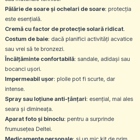
Pălărie de soare și ochelari de soare
: protecția
este esențială.
Cremă cu factor de protecție solară ridicat
.
Costum de baie
: dacă planifici activități acvatice
sau vrei să te bronzezi.
Încălțăminte confortabilă
: sandale, adidași sau
bocanci ușori.
Impermeabil ușor
: ploile pot fi scurte, dar
intense.
Spray sau loțiune anti-țânțari
: esențial, mai ales
seara și dimineața.
Aparat foto și binoclu
: pentru a surprinde
frumusețea Deltei.
Medicamente personale
: și un mic kit de prim