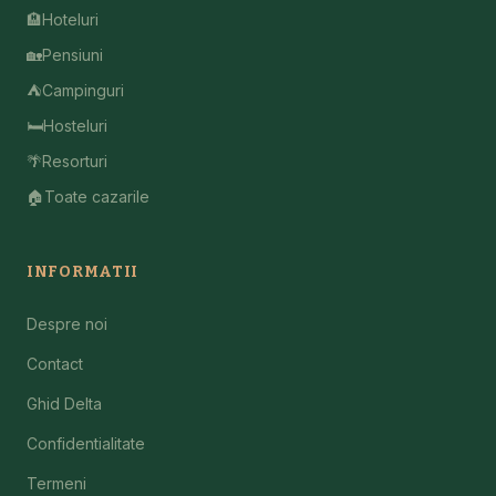
🏨
Hoteluri
🏡
Pensiuni
⛺
Campinguri
🛏️
Hosteluri
🌴
Resorturi
🏠
Toate cazarile
INFORMATII
Despre noi
Contact
Ghid Delta
Confidentialitate
Termeni