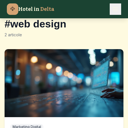
🦅
Hotel in
Delta
Etichetă
#web design
2 articole
Marketing Digital