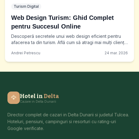
Turism Digital
Web Design Turism: Ghid Complet
pentru Succesul Online
Descoperă secretele unui web design eficient pentru
afacerea ta din turism. Află cum să atragi mai mulți clienți
și să-ți crești rezervările online cu un site
Andrei Petrescu
24 mar. 2026
Hotel in
Delta
🦅
Cazare in Delta Dunarii
Director complet de cazari in Delta Dunarii si judetul Tulcea.
Hoteluri, pensiuni, campinguri si resorturi cu rating-uri
Google verificate.