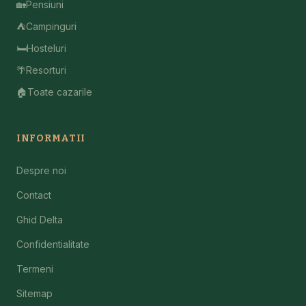
🏡
Pensiuni
⛺
Campinguri
🛏️
Hosteluri
🌴
Resorturi
🏠
Toate cazarile
INFORMATII
Despre noi
Contact
Ghid Delta
Confidentialitate
Termeni
Sitemap