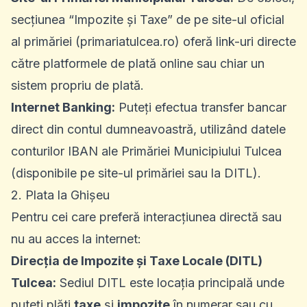
secțiunea “Impozite și Taxe” de pe site-ul oficial
al primăriei (primariatulcea.ro) oferă link-uri directe
către platformele de plată online sau chiar un
sistem propriu de plată.
Internet Banking:
Puteți efectua transfer bancar
direct din contul dumneavoastră, utilizând datele
conturilor IBAN ale Primăriei Municipiului Tulcea
(disponibile pe site-ul primăriei sau la DITL).
2. Plata la Ghișeu
Pentru cei care preferă interacțiunea directă sau
nu au acces la internet:
Direcția de Impozite și Taxe Locale (DITL)
Tulcea:
Sediul DITL este locația principală unde
puteți plăti
taxe
și
impozite
în numerar sau cu