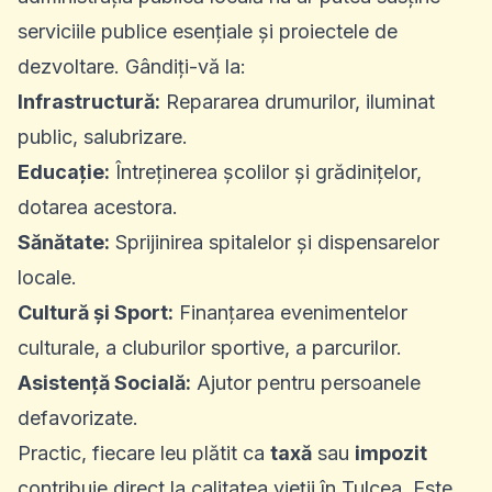
serviciile publice esențiale și proiectele de
dezvoltare. Gândiți-vă la:
Infrastructură:
Repararea drumurilor, iluminat
public, salubrizare.
Educație:
Întreținerea școlilor și grădinițelor,
dotarea acestora.
Sănătate:
Sprijinirea spitalelor și dispensarelor
locale.
Cultură și Sport:
Finanțarea evenimentelor
culturale, a cluburilor sportive, a parcurilor.
Asistență Socială:
Ajutor pentru persoanele
defavorizate.
Practic, fiecare leu plătit ca
taxă
sau
impozit
contribuie direct la calitatea vieții în Tulcea. Este