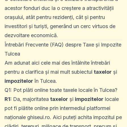
acestor fonduri duc la o creștere a atractivității
orașului, atât pentru rezidenți, cât și pentru
investitori și turiști, generând un cerc virtuos de
dezvoltare economică.
Întrebări Frecvente (FAQ) despre Taxe și Impozite
Tulcea
Am adunat aici cele mai des întâlnite întrebări
pentru a clarifica și mai mult subiectul
taxelor
și
impozitelor
în Tulcea.
Q1: Pot plăti online toate taxele locale în Tulcea?
R1:
Da, majoritatea
taxelor
și
impozitelor
locale
pot fi plătite online prin intermediul platformei
naționale ghiseul.ro. Aici puteți achita impozitul pe
clădiri, terenuri, mijloace de transport, precum și