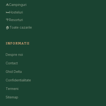
⛺
Campinguri
🛏️
Hosteluri
🌴
Resorturi
🏠
Toate cazarile
INFORMATII
Despre noi
Contact
Ghid Delta
Confidentialitate
Termeni
Sitemap