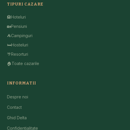
TIPURI CAZARE
🏨
Hoteluri
🏡
Pensiuni
⛺
Campinguri
🛏️
Hosteluri
🌴
Resorturi
🏠
Toate cazarile
INFORMATII
Despre noi
Contact
Ghid Delta
Confidentialitate