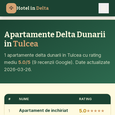
Apartamente Delta Dunarii
Tulcea
🦅
Hotel in
Delta
Acasa
Apartamente Delta Dunarii
in
Tulcea
1 apartamente delta dunarii in Tulcea cu rating
mediu
5.0/5
(9 recenzii Google). Date actualizate
2026-03-26.
#
NUME
RATING
Apartament de inchiriat
5.0
1